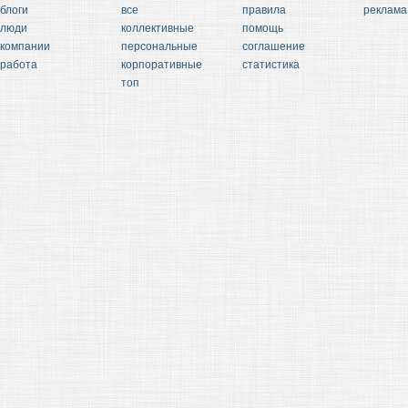
блоги
все
правила
реклама
люди
коллективные
помощь
компании
персональные
соглашение
работа
корпоративные
статистика
топ