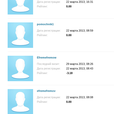
Дата регистрации:
22 марта 2013, 16:31
Рейтинг:
0.00
pomochnik1
Дата регистрации:
22 марта 2013, 08:59
Рейтинг:
0.00
Efremefremow
Последний визит:
29 марта 2013, 08:26
Дата регистрации:
22 марта 2013, 08:43
Рейтинг:
-3.18
efremefremov
Дата регистрации:
22 марта 2013, 08:08
Рейтинг:
0.00