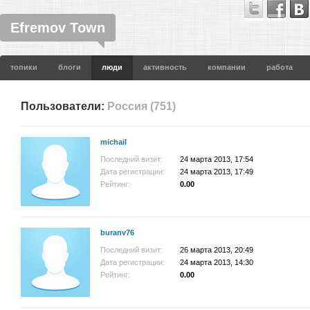
Efremov Town
топики
блоги
люди
активность
компании
работа
Пользователи:
Россия (751)
michail
Последний визит:
24 марта 2013, 17:54
Дата регистрации:
24 марта 2013, 17:49
Рейтинг:
0.00
buranv76
Последний визит:
26 марта 2013, 20:49
Дата регистрации:
24 марта 2013, 14:30
Рейтинг:
0.00