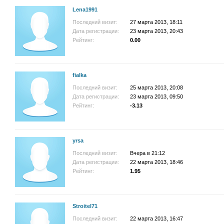
Lena1991
Последний визит:
27 марта 2013, 18:11
Дата регистрации:
23 марта 2013, 20:43
Рейтинг:
0.00
fialka
Последний визит:
25 марта 2013, 20:08
Дата регистрации:
23 марта 2013, 09:50
Рейтинг:
-3.13
yrsa
Последний визит:
Вчера в 21:12
Дата регистрации:
22 марта 2013, 18:46
Рейтинг:
1.95
Stroitel71
Последний визит:
22 марта 2013, 16:47