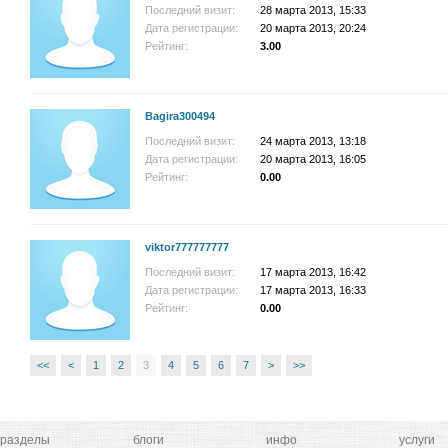
Последний визит:
28 марта 2013, 15:33
Дата регистрации:
20 марта 2013, 20:24
Рейтинг:
3.00
Bagira300494
Последний визит:
24 марта 2013, 13:18
Дата регистрации:
20 марта 2013, 16:05
Рейтинг:
0.00
viktor777777777
Последний визит:
17 марта 2013, 16:42
Дата регистрации:
17 марта 2013, 16:33
Рейтинг:
0.00
<<
<
1
2
3
4
5
6
7
>
>>
разделы
блоги
инфо
услуги