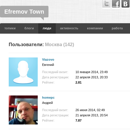
Efremov Town
топики
блоги
люди
активность
компании
работа
Пользователи:
Москва (142)
Viazovo
Евгений
Последний визит:
10 января 2014, 23:49
Дата регистрации:
22 апреля 2013, 20:33
Рейтинг:
2.81
homepc
Андрей
Последний визит:
26 июня 2014, 02:49
Дата регистрации:
21 апреля 2013, 20:54
Рейтинг:
7.87