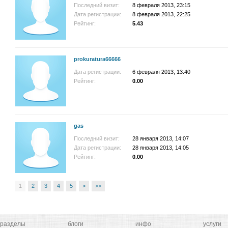
Последний визит:
8 февраля 2013, 23:15
Дата регистрации:
8 февраля 2013, 22:25
Рейтинг:
5.43
prokuratura66666
Дата регистрации:
6 февраля 2013, 13:40
Рейтинг:
0.00
gas
Последний визит:
28 января 2013, 14:07
Дата регистрации:
28 января 2013, 14:05
Рейтинг:
0.00
1
2
3
4
5
>
>>
разделы
блоги
инфо
услуги