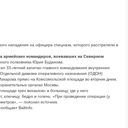
ого нападения на офицера спецназа, которого расстреляли в
на армейских командиров, воевавших на Северном
нного полковника Юрия Буданова.
ал 33-летний капитан главного командования внутренних
в Отдельной дивизии оперативного назначения (ОДОН)
а Макарова прямо на Комсомольской площади во вторник днем,
охранительных органах Москвы.
лощади трех вокзалов» в больницу, где у него
т, ключицу, бедро и голень. «При проведении операции (у
метров», — пояснил источник.
ообщает BaltInfo.