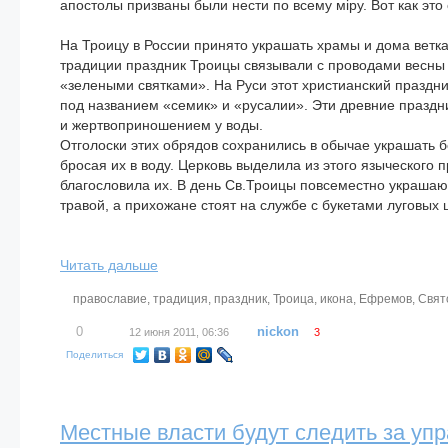
апостолы призваны были нести по всему міру. Вот как это 
На Троицу в России принято украшать храмы и дома ветка
традиции праздник Троицы связывали с проводами весны 
«зелеными святками». На Руси этот христианский праздн
под названием «семик» и «русалии». Эти древние праздн
и жертвоприношением у воды.
Отголоски этих обрядов сохранились в обычае украшать бе
бросая их в воду. Церковь выделила из этого языческого 
благословила их. В день Св.Троицы повсеместно украшаю
травой, а прихожане стоят на службе с букетами луговых 
Читать дальше
православие
,
традиция
,
праздник
,
Троица
,
икона
,
Ефремов
,
Свят
0
nickon
12 июня 2011, 06:36
3
Поделиться
Местные власти будут следить за у