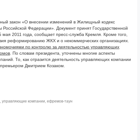
ный закон «О внесении изменений в Жилищный кодекс
ы Российской Федерации». Документ принят Государственной
 мая 2011 года, сообщает пресс-служба Кремля. Кроме того,
твия реформированию ЖКХ и о некоммерческих организациях.
лномочиями по контролю за деятельностью управляющих
домов
. По словам президента, уточнены многие аспекты
аний. То, как отразится деятельность управляющих компании
е-премьером Дмитрием Козаком.
,
управляющие компании
,
ефремов-таун