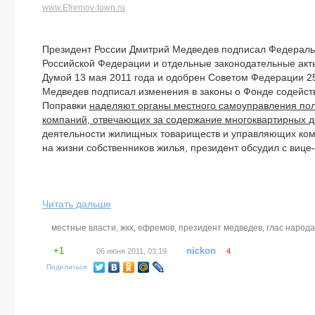
www.Efremov-town.ru
Президент России Дмитрий Медведев подписал Федераль
Российской Федерации и отдельные законодательные акт
Думой 13 мая 2011 года и одобрен Советом Федерации 25
Медведев подписал изменения в законы о Фонде содейс
Поправки
наделяют органы местного самоуправления по
компаний, отвечающих за содержание многоквартирных 
деятельности жилищных товариществ и управляющих комп
на жизни собственников жилья, президент обсудил с виц
Читать дальше
местные власти
,
жкх
,
ефремов
,
президент медведев
,
глас народа
+1
nickon
06 июня 2011, 03:19
4
Поделиться