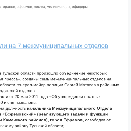
ветеранов
,
ефремов
,
москва
,
милиционеры
,
офицеры
или на 7 межмуниципальных отделов
ел Тульской области произошло объединение некоторых
кая пресса», созданы семь межмуниципальных отделов на
 области генерал-майор полиции Сергей Матвеев в районных
одителей отделов.
асти от 20 мая 2011 года «Об утверждении штатных
10 июня назначены:
на должность
начальника Межмуниципального Отдела
и «Ефремовский» (реализующего задачи и функции
и Каменского районов), город Ефремов
, освободив от
вскому району Тульской области;