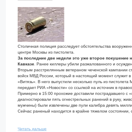
Столичная полиция расследует обстоятельства вооруженн
центре Москвы из пистолета.
За последние две недели это уже второе покушение 
Кавказе
. Ранее киллеры убили разжалованного и осужде
Вторым расстрелянным ветераном чеченской кампании ст
войск МВД России, который в настоящий момент служит 
«Витязь». В него выпустили несколько пуль из пистолет
передает РИА «Новости» со ссылкой на источник в право
Примерно в 15:00 прохожие доставили пострадавшего с «п
диагностировали пять огнестрельных ранений в руку, живо
мужчины) были извлечены две пули калибра девять милли
Сейчас раненый находится в крайне тяжелом состоянии, с
Читать дальше