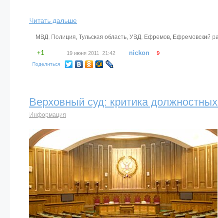
Читать дальше
МВД
,
Полиция
,
Тульская область
,
УВД
,
Ефремов
,
Ефремовский р
+1
nickon
19 июня 2011, 21:42
9
Поделиться
Верховный суд: критика должностны
Информация