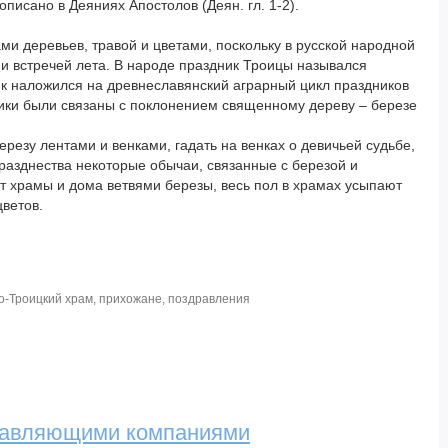
описано в Деяниях Апостолов (Деян. гл. 1-2).
ми деревьев, травой и цветами, поскольку в русской народной
и встречей лета. В народе праздник Троицы назывался
ик наложился на древнеславянский аграрный цикл праздников
ики были связаны с поклонением священному дереву – березе
резу лентами и венками, гадать на венках о девичьей судьбе,
празднества некоторые обычаи, связанные с березой и
т храмы и дома ветвями березы, весь пол в храмах усыпают
цветов.
о-Троицкий храм
,
прихожане
,
поздравления
правляющими компаниями