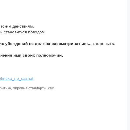
стским действиям.
 и становиться поводом
 их убеждений не должна рассматриваться…
как попытка
лнения ими своих полномочий,
/kritika_ne_sazhat
критика
,
мировые стандарты
,
сми