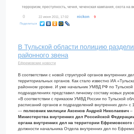
терроризм
,
преступность
,
чечня
,
чеченская кампания
,
охота на 
0
nickon
22 июня 2011, 17:02
9
Поделиться
В Тульской области полицию раздел
районного звена
Ефремовские новости
В соответствии с новой структурой органов внутренних д
территориальных органов. Как стало известно ИА «Тульс
районном уровне. И уже начальник УМВД РФ по Тульской
подразделениях представил личному составу новых руков
«В соответствии с приказом УМВД России по Тульской обл
расписаний органов и подразделений внутренних дел» с 
—
полковник милиции Аксенов Андрей Николаевич
– 
Министерства внутренних дел Российской Федераци
органа внутренних дел на территории Ефремовского 
должности начальника Отдела внутренних дел по Ефремо