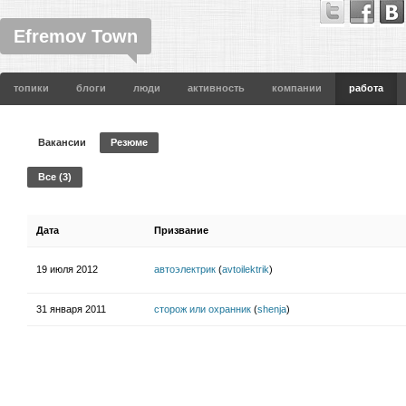
Efremov Town
топики
блоги
люди
активность
компании
работа
Вакансии
Резюме
Все (3)
Дата
Призвание
19 июля 2012
автоэлектрик
(
avtoilektrik
)
31 января 2011
сторож или охранник
(
shenja
)