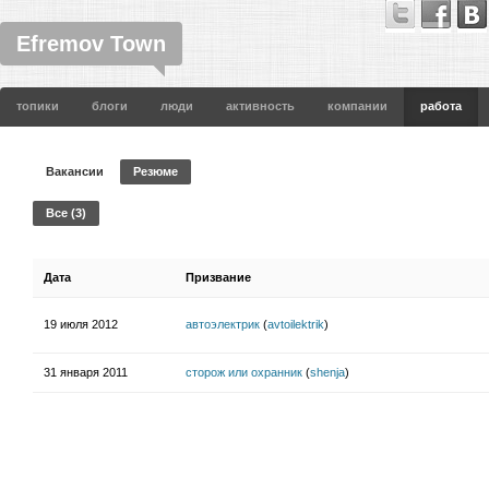
Efremov Town
топики
блоги
люди
активность
компании
работа
Вакансии
Резюме
Все (3)
Дата
Призвание
19 июля 2012
автоэлектрик
(
avtoilektrik
)
31 января 2011
сторож или охранник
(
shenja
)