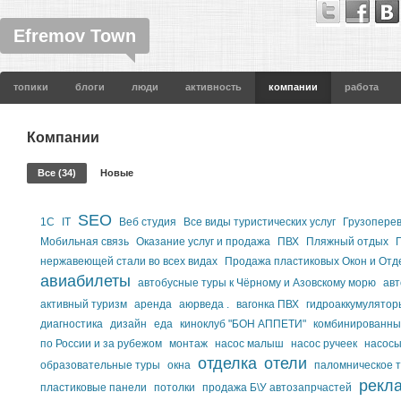
Efremov Town
топики
блоги
люди
активность
компании
работа
Компании
Все (34)
Новые
SEO
1С
IT
Веб студия
Все виды туристических услуг
Грузоперев
Мобильная связь
Оказание услуг и продажа
ПВХ
Пляжный отдых
нержавеющей стали во всех видах
Продажа пластиковых Окон и Отд
авиабилеты
автобусные туры к Чёрному и Азовскому морю
авт
активный туризм
аренда
аюрведа .
вагонка ПВХ
гидроаккумулятор
диагностика
дизайн
еда
киноклуб "БОН АППЕТИ"
комбинированные
по России и за рубежом
монтаж
насос малыш
насос ручеек
насос
отделка
отели
образовательные туры
окна
паломническое 
рекл
пластиковые панели
потолки
продажа Б\У автозапрчастей