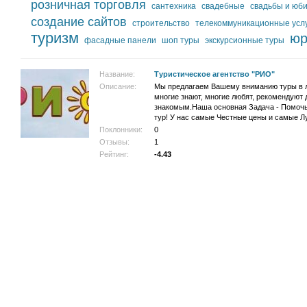
розничная торговля
сантехника
свадебные
свадьбы и юб
создание сайтов
строительство
телекоммуникационные усл
туризм
юр
фасадные панели
шоп туры
экскурсионные туры
Название:
Туристическое агентство "РИО"
Описание:
Мы предлагаем Вашему вниманию туры в 
многие знают, многие любят, рекомендуют 
знакомым.Наша основная Задача - Помоч
тур! У нас самые Честные цены и самые 
Поклонники:
0
Отзывы:
1
Рейтинг:
-4.43