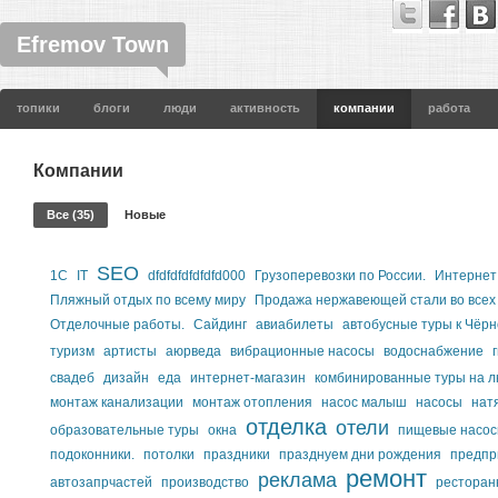
Efremov Town
топики
блоги
люди
активность
компании
работа
Компании
Все (35)
Новые
SEO
1С
IT
dfdfdfdfdfdfd000
Грузоперевозки по России.
Интернет
Пляжный отдых по всему миру
Продажа нержавеющей стали во всех
Отделочные работы.
Сайдинг
авиабилеты
автобусные туры к Чёрн
туризм
артисты
аюрведа
вибрационные насосы
водоснабжение
свадеб
дизайн
еда
интернет-магазин
комбинированные туры на л
монтаж канализации
монтаж отопления
насос малыш
насосы
нат
отделка
отели
образовательные туры
окна
пищевые насо
подоконники.
потолки
праздники
празднуем дни рождения
предпр
ремонт
реклама
автозапрчастей
производство
ресторан