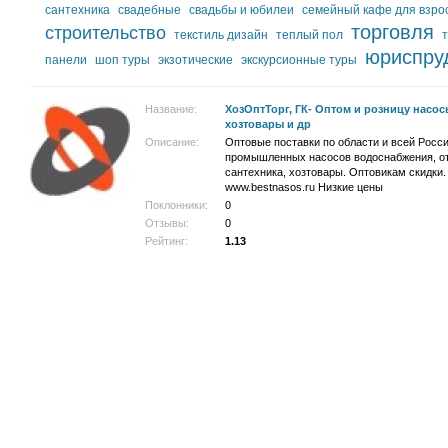
сантехника
свадебные
свадьбы и юбилеи
семейный кафе для взро
торговля
строительство
текстиль дизайн
теплый пол
юриспру
панели
шоп туры
экзотические
экскурсионные туры
Название:
ХозОптТорг, ГК- Оптом и розницу насос
хозтовары и др
Описание:
Оптовые поставки по области и всей Росс
промышленных насосов водоснабжения, от
сантехника, хозтовары. Оптовикам скидки
www.bestnasos.ru Низкие цены
Поклонники:
0
Отзывы:
0
Рейтинг:
1.13