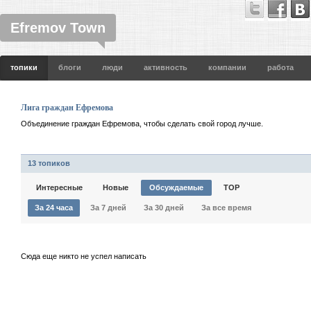
Efremov Town
топики
блоги
люди
активность
компании
работа
Лига граждан Ефремова
Объединение граждан Ефремова, чтобы сделать свой город лучше.
13 топиков
Интересные
Новые
Обсуждаемые
TOP
За 24 часа
За 7 дней
За 30 дней
За все время
Сюда еще никто не успел написать