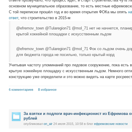
ответе прозвучало, что процесс идёт, и старт строительства чуть л
основном муниципальное образование, то есть местные ефремовск
С той переписки прошёл год и во время открытия ФОКа мы опять
н
ответ
, что строительство в 2015-м
@efremov_town @Tularegion71 @mol_71 нет не начнется, планир
крытой хоккейной площадки с искусственным льдом
@efremov_town @Tularegion71 @mol_71 Фок со льдом очень дор
для бюджета города не посильно, только крытый корд
Учитывая частоту упоминаний про ледовое сооружение, пока есть в
крытую хоккейную площадку с искусственным льдом. Немного опти
конструкцию уже определили и это можно видеть на карте росреест
6 комментариев
В избранное
За взятки и подлоги врач-инфекционист из Ефремова 
рублей
опубликовал
on_air
24 июля 2015, 10:58
в блог
ефремовские новости