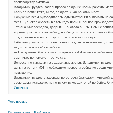
производству аммиака.
Владимир Груздев: запланировао создание новых рабочих мест
Каргилл почти каждый год создает 30-40 рабочих мест.
Поручение всем руководителям администрации выложить на са
мест. Тульская область в этом году промышленное производст
Татьяна Милосердова, дворник. Работала в ЕУК. Нам не заплат
апреле пригласили на работу, пообещали заплатить, снова обм
следственный комитет, суд. Соласились на мировую.
Губернатор отметил, что заключая гражданско-правовые догово
люди загоняют себя в рабство.
— Вас должны брать в штат предприятия! А если вы работаете
вам никто не поможет, тоьтко суд.
Вопросы по тарифам на содержание жилья. Владимир Груздев 
цены на услуги МУП, необходимо провести собрание среди жит
повышение.
Владимир Груздев в завершение встречи благодарит жителей з
свою администрацию, но по рукам руководителей не бейте. Он
Источник
Фото превью
13 комментариев
В избранное