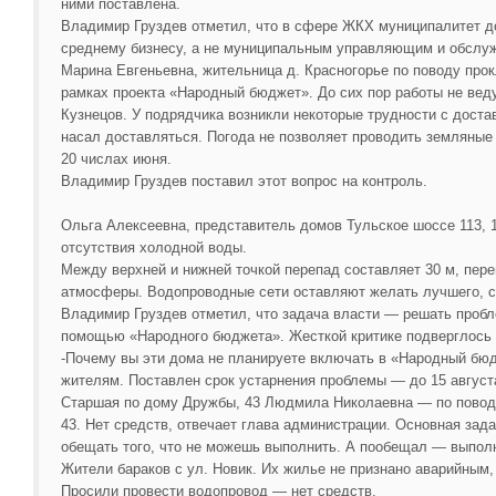
ними поставлена.
Владимир Груздев отметил, что в сфере ЖКХ муниципалитет д
среднему бизнесу, а не муниципальным управляющим и обсл
Марина Евгеньевна, жительница д. Красногорье по поводу про
рамках проекта «Народный бюджет». До сих пор работы не вед
Кузнецов. У подрядчика возникли некоторые трудности с доста
насал доставляться. Погода не позволяет проводить земляные
20 числах июня.
Владимир Груздев поставил этот вопрос на контроль.
Ольга Алексеевна, представитель домов Тульское шоссе 113, 1
отсутствия холодной воды.
Между верхней и нижней точкой перепад составляет 30 м, пер
атмосферы. Водопроводные сети оставляют желать лучшего, 
Владимир Груздев отметил, что задача власти — решать пробл
помощью «Народного бюджета». Жесткой критике подверглось 
-Почему вы эти дома не планируете включать в «Народный бюд
жителям. Поставлен срок устарнения проблемы — до 15 август
Старшая по дому Дружбы, 43 Людмила Николаевна — по поводу 
43. Нет средств, отвечает глава администрации. Основная зад
обещать того, что не можешь выполнить. А пообещал — выпол
Жители бараков с ул. Новик. Их жилье не признано аварийным,
Просили провести водопровод — нет средств.