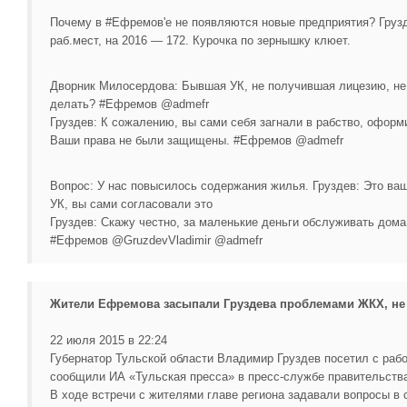
Почему в #Ефремов'е не появляются новые предприятия? Грузд
раб.мест, на 2016 — 172. Курочка по зернышку клюет.
Дворник Милосердова: Бывшая УК, не получившая лицезию, не 
делать? #Ефремов @admefr
Груздев: К сожалению, вы сами себя загнали в рабство, оформ
Ваши права не были защищены. #Ефремов @admefr
Вопрос: У нас повысилось содержания жилья. Груздев: Это ва
УК, вы сами согласовали это
Груздев: Скажу честно, за маленькие деньги обслуживать дома
#Ефремов @GruzdevVladimir @admefr
Жители Ефремова засыпали Груздева проблемами ЖКХ, не 
22 июля 2015 в 22:24
Губернатор Тульской области Владимир Груздев посетил с раб
сообщили ИА «Тульская пресса» в пресс-службе правительства
В ходе встречи с жителями главе региона задавали вопросы 