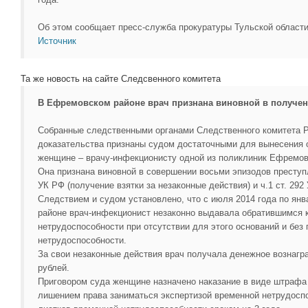
Об этом сообщает пресс-служба прокуратуры Тульской области
Источник
Та же новость на сайте Следсвенного комитета
В Ефремовском районе врач признана виновной в получен
Собранные следственными органами Следственного комитета Р
доказательства признаны судом достаточными для вынесения о
женщине – врачу-инфекционисту одной из поликлиник Ефремов
Она признана виновной в совершении восьми эпизодов преступл
УК РФ (получение взятки за незаконные действия) и ч.1 ст. 292
Следствием и судом установлено, что с июля 2014 года по ян
районе врач-инфекционист незаконно выдавала обратившимся 
нетрудоспособности при отсутствии для этого оснований и без
нетрудоспособности.
За свои незаконные действия врач получала денежное вознагр
рублей.
Приговором суда женщине назначено наказание в виде штрафа 
лишением права заниматься экспертизой временной нетрудосп