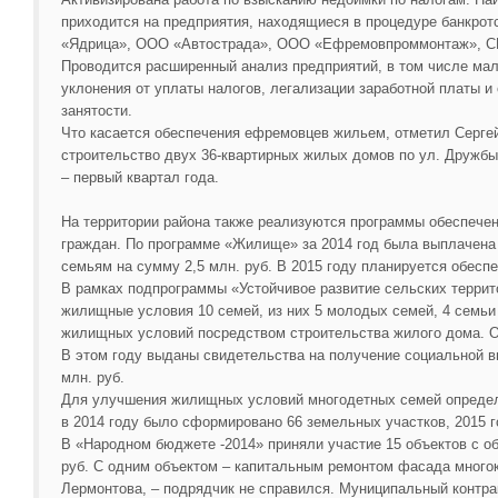
приходится на предприятия, находящиеся в процедуре банкро
«Ядрица», ООО «Автострада», ООО «Ефремовпроммонтаж», СП
Проводится расширенный анализ предприятий, в том числе мал
уклонения от уплаты налогов, легализации заработной платы
занятости.
Что касается обеспечения ефремовцев жильем, отметил Сергей
строительство двух 36-квартирных жилых домов по ул. Дружб
– первый квартал года.
На территории района также реализуются программы обеспечен
граждан. По программе «Жилище» за 2014 год была выплачен
семьям на сумму 2,5 млн. руб. В 2015 году планируется обеспе
В рамках подпрограммы «Устойчивое развитие сельских террит
жилищные условия 10 семей, из них 5 молодых семей, 4 семь
жилищных условий посредством строительства жилого дома. Ос
В этом году выданы свидетельства на получение социальной в
млн. руб.
Для улучшения жилищных условий многодетных семей определен
в 2014 году было сформировано 66 земельных участков, 2015 г
В «Народном бюджете -2014» приняли участие 15 объектов с о
руб. С одним объектом – капитальным ремонтом фасада многок
Лермонтова, – подрядчик не справился. Муниципальный контрак