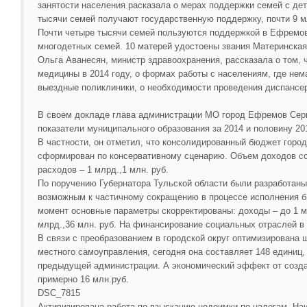
занятости населения расказала о мерах поддержки семей с дет
тысячи семей получают государственную поддержку, почти 9 мл
Почти четыре тысячи семей пользуются поддержкой в Ефремов
многодетных семей. 10 матерей удостоены звания Материнская
Ольга Аванесян, министр здравоохранения, рассказала о том,
медицины в 2014 году, о формах работы с населениям, где не
выездные поликлиники, о необходимости проведения диспансе
В своем докладе глава администрации МО город Ефремов Сер
показатели муниципального образования за 2014 и половину 20
В частности, он отметил, что консолидированный бюджет городс
сформирован по консервативному сценарию. Объем доходов сос
расходов – 1 млрд.,1 млн. руб.
По поручению Губернатора Тульской области были разработаны
возможным к частичному сокращению в процессе исполнения б
момент основные параметры скорректированы: доходы – до 1 мл
млрд.,36 млн. руб. На финансирование социальных отраслей в
В связи с преобразованием в городской округ оптимизирована 
местного самоуправления, сегодня она составляет 148 единиц,
предыдущей администрации. А экономический эффект от создан
примерно 16 млн.руб.
DSC_7815
Активизирована работа по взысканию недоимки по налогам. Н