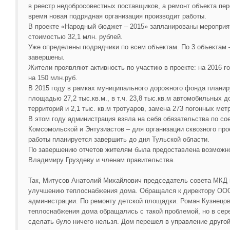
в реестр недобросовестных поставщиков, а ремонт объекта пер
время новая подрядная организация производит работы.
В проекте «Народный бюджет – 2015» запланированы мероприят
стоимостью 32,1 млн. рублей.
Уже определены подрядчики по всем объектам. По 3 объектам 
завершены.
Жители проявляют активность по участию в проекте: на 2016 го
на 150 млн.руб.
В 2015 году в рамках муниципального дорожного фонда планир
площадью 27,2 тыс.кв.м., в т.ч. 23,8 тыс.кв.м автомобильных до
территорий и 2,1 тыс. кв.м тротуаров, замена 273 погонных мет
В этом году администрация взяла на себя обязательства по со
Комсомольской и Энтузиастов – для организации сквозного про
работы планируется завершить до дня Тульской области.
По завершению отчетов жителям была предоставлена возможно
Владимиру Груздеву и членам правительства.
Так, Митусов Анатолий Михайлович председатель совета МКД 
улучшению теплоснабжения дома. Обращался к директору ООО
администрации. По ремонту детской площадки. Роман Кузнецов
теплоснабжения дома обращались с такой проблемой, но в сер
сделать було ничего нельзя. Дом перешел в управление друг