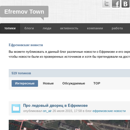
Efremov Town
топики
блоги
люди
активность
компании
работа
Ефремовские новости
Вы можете публиковать в данный блог различные новости о Ефремове и его окре
чтобы новости были из проверенных источников и хотя бы претендовали на дост
519 топиков
Интересные
Новые
Обсуждаемые
TOP
Про ледовый дворец в Ефремове
опубликовал
on_air
26 июля 2015, 17:58
в блог
ефремовские новости