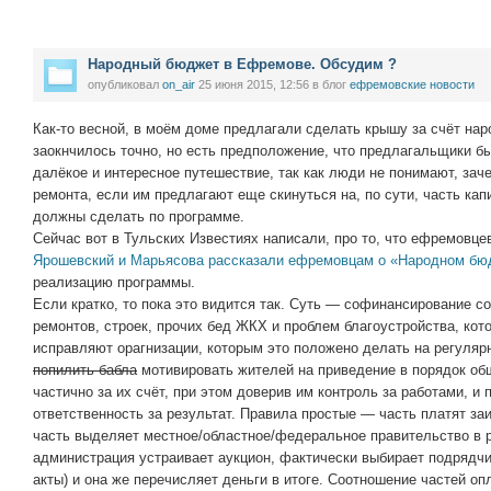
Народный бюджет в Ефремове. Обсудим ?
опубликовал
on_air
25 июня 2015, 12:56
в блог
ефремовские новости
Как-то весной, в моём доме предлагали сделать крышу за счёт нар
заокнчилось точно, но есть предположение, что предлагальщики 
далёкое и интересное путешествие, так как люди не понимают, зач
ремонта, если им предлагают еще скинуться на, по сути, часть кап
должны сделать по программе.
Сейчас вот в Тульских Известиях написали, про то, что ефремовце
Ярошевский и Марьясова рассказали ефремовцам о «Народном бю
реализацию программы.
Если кратко, то пока это видится так. Суть — софинансирование с
ремонтов, строек, прочих бед ЖКХ и проблем благоустройства, ко
исправляют орагнизации, которым это положено делать на регулярн
попилить бабла
мотивировать жителей на приведение в порядок об
частично за их счёт, при этом доверив им контроль за работами, 
ответственность за результат. Правила простые — часть платят з
часть выделяет местное/областное/федеральное правительство в 
администрация устраивает аукцион, фактически выбирает подрядчи
акты) и она же перечисляет деньги в итоге. Соотношение частей оп