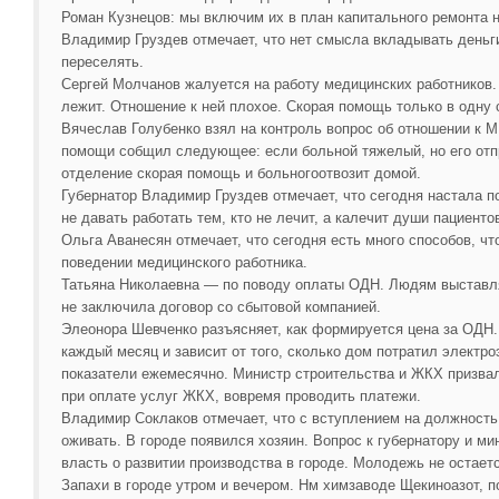
Роман Кузнецов: мы включим их в план капитального ремонта 
Владимир Груздев отмечает, что нет смысла вкладывать деньг
переселять.
Сергей Молчанов жалуется на работу медицинских работников.
лежит. Отношение к ней плохое. Скорая помощь только в одну с
Вячеслав Голубенко взял на контроль вопрос об отношении к М
помощи собщил следующее: если больной тяжелый, но его отп
отделение скорая помощь и больногоотвозит домой.
Губернатор Владимир Груздев отмечает, что сегодня настала по
не давать работать тем, кто не лечит, а калечит души пациенто
Ольга Аванесян отмечает, что сегодня есть много способов, ч
поведении медицинского работника.
Татьяна Николаевна — по поводу оплаты ОДН. Людям выставля
не заключила договор со сбытовой компанией.
Элеонора Шевченко разъясняет, как формируется цена за ОДН.
каждый месяц и зависит от того, сколько дом потратил электро
показатели ежемесячно. Министр строительства и ЖКХ призва
при оплате услуг ЖКХ, вовремя проводить платежи.
Владимир Соклаков отмечает, что с вступлением на должность
оживать. В городе появился хозяин. Вопрос к губернатору и ми
власть о развитии производства в городе. Молодежь не остаетс
Запахи в городе утром и вечером. Нм химзаводе Щекиноазот, п