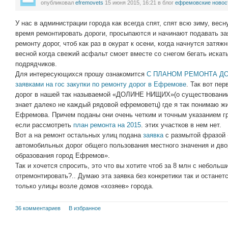
опубликовал
efremovets
15 июня 2015, 16:21
в блог
ефремовские новос
У нас в администрации города как всегда спят, спят всю зиму, весн
время ремонтировать дороги, просыпаются и начинают подавать зая
ремонту дорог, чтоб как раз в окурат к осени, когда начнутся затя
весной когда свежий асфальт смоет вместе со снегом бегать иска
подрядчиков.
Для интересующихся прошу ознакомится
С ПЛАНОМ РЕМОНТА ДО
заявками на гос закупки по ремонту дорог в Ефремове
. Так вот пе
дорог в нашей так называемой «ДОЛИНЕ НИЩИХ»(о существовании 
знает далеко не каждый рядовой ефремоветц) где я так понимаю жи
Ефремова. Причем поданы они очень четким и точным указанием г
если рассмотреть
план ремонта на 2015
. этих участков в нем нет.
Вот а на ремонт остальных улиц подана
заявка
с размытой фразой 
автомобильных дорог общего пользования местного значения и дв
образования город Ефремов».
Так и хочется спросить, это что вы хотите чтоб за 8 млн с небольш
отремонтировать?.. Думаю эта заявка без конкретики так и останет
только улицы возле домов «хозяев» города.
36 комментариев
В избранное