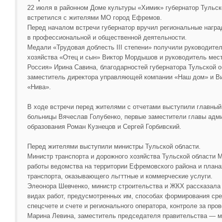
22 июля в районном Доме культуры «Химик» губернатор Тульс
встретился с жителями МО город Ефремов.
Перед началом встречи губернатор вручил региональные нагр
в профессиональной и общественной деятельности.
Медали «Трудовая доблесть III степени» получили руководите
хозяйства «Отец и сын» Виктор Мордышов и руководитель мес
Россия» Ирина Савина, благодарностей губернатора Тульской 
заместитель директора управляющей компании «Наш дом» и В
«Нива».
В ходе встречи перед жителями с отчетами выступили главны
больницы Вячеслав Голубенко, первые заместители главы адм
образования Роман Кузнецов и Сергей Горбивский.
Перед жителями выступили министры Тульской области.
Министр транспорта и дорожного хозяйства Тульской области 
работы ведомства на территории Ефремовского района и плана
транспорта, оказывающего льгттные и коммерческие услуги.
Элеонора Шевченко, министр строительства и ЖКХ рассказала
видах работ, предусмотренных им, способах формирования сре
спецсчете и счете и регионального оператора, контроле за про
Марина Левина, заместитель председателя правительства — м