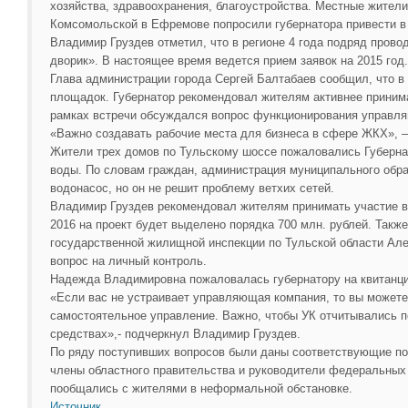
хозяйства, здравоохранения, благоустройства. Местные жител
Комсомольской в Ефремове попросили губернатора привести в
Владимир Груздев отметил, что в регионе 4 года подряд пров
дворик». В настоящее время ведется прием заявок на 2015 год.
Глава администрации города Сергей Балтабаев сообщил, что в 
площадок. Губернатор рекомендовал жителям активнее принима
рамках встречи обсуждался вопрос функционирования управл
«Важно создавать рабочие места для бизнеса в сфере ЖКХ», —
Жители трех домов по Тульскому шоссе пожаловались Губерна
воды. По словам граждан, администрация муниципального обр
водонасос, но он не решит проблему ветхих сетей.
Владимир Груздев рекомендовал жителям принимать участие в
2016 на проект будет выделено порядка 700 млн. рублей. Такж
государственной жилищной инспекции по Тульской области Ал
вопрос на личный контроль.
Надежда Владимировна пожаловалась губернатору на квитанц
«Если вас не устраивает управляющая компания, то вы можете
самостоятельное управление. Важно, чтобы УК отчитывались 
средствах»,- подчеркнул Владимир Груздев.
По ряду поступивших вопросов были даны соответствующие по
члены областного правительства и руководители федеральных
пообщались с жителями в неформальной обстановке.
Источник