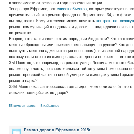
в зависимости от региона и года проведения акции.
Теперь про Ефремов, вот
список объектов
, которые участвуют в пр
примечательный это ремонт фасада по Лермонтова, 34, его фотки 
выкладывают. Кому интересно может почитать
контракт на госзаку
ремонт коммуникаций в подвалах и дороги, — подрядчики неизвестн
встречаются.
Вопрос, кто сталкивался с этим народным бюджетом? Как контроли
местные бракоделы или приезжие неговорящие по русски? Как ден
выстпуать местная администрация спонсором(как известной народ
поэтому если кто-то из жильцов сдавать деньги не хочет — его не 
ЗЫ Понятно, что например, на ремонт улицы Лескина местные оби
положенную часть, но зачем жильцам той же улицы Ломоносова со
ремонт проезжей части на своей улицы или жильцам улицы Горько
ремонта парка?
ЗЗЫ Меня пока заинтересовала одна идея, можно ли за счёт этого
лежачих полицейских во дворе?
55 комментариев
В избранное
Ремонт дорог в Ефремове в 2015г.