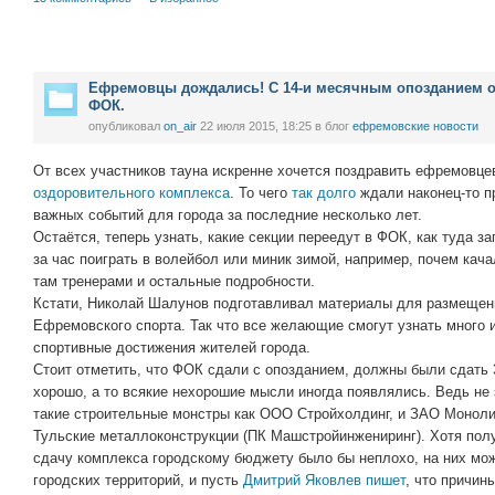
Ефремовцы дождались! С 14-и месячным опозданием 
ФОК.
опубликовал
on_air
22 июля 2015, 18:25
в блог
ефремовские новости
От всех участников тауна искренне хочется поздравить ефремовце
оздоровительного комплекса
. То чего
так долго
ждали наконец-то п
важных событий для города за последние несколько лет.
Остаётся, теперь узнать, какие секции переедут в ФОК, как туда за
за час поиграть в волейбол или миник зимой, например, почем кача
там тренерами и остальные подробности.
Кстати, Николай Шалунов подготавливал материалы для размещен
Ефремовского спорта. Так что все желающие смогут узнать много 
спортивные достижения жителей города.
Стоит отметить, что ФОК сдали с опозданием, должны были сдать 3
хорошо, а то всякие нехорошие мысли иногда появлялись. Ведь не
такие строительные монстры как ООО Стройхолдинг, и ЗАО Моноли
Тульские металлоконструкции (ПК Машстройинжениринг). Хотя пол
сдачу комплекса городскому бюджету было бы неплохо, на них мо
городских территорий, и пусть
Дмитрий Яковлев пишет
, что причин