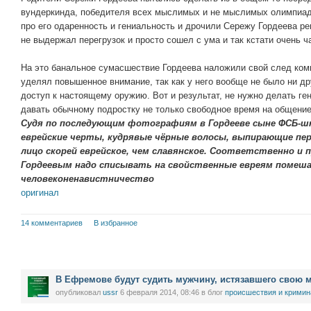
вундеркинда, победителя всех мыслимых и не мыслимых олимпиад
про его одаренность и гениальность и дрочили Сережу Гордеева реп
не выдержал перегрузок и просто сошел с ума и так кстати очень ч
На это банальное сумасшествие Гордеева наложили свой след ко
уделял повышенное внимание, так как у него вообще не было ни дру
доступ к настоящему оружию. Вот и результат, не нужно делать ге
давать обычному подростку не только свободное время на общение
Судя по последующим фотографиям в Гордееве сыне ФСБ-ш
еврейские черты, кудрявые чёрные волосы, выпирающие пере
лицо скорей еврейское, чем славянское. Соответственно и
Гордеевым надо списывать на свойственные евреям помеш
человеконенавистничество
оригинал
14 комментариев
В избранное
В Ефремове будут судить мужчину, истязавшего свою 
опубликовал
ussr
6 февраля 2014, 08:46
в блог
проиcшествия и кримин