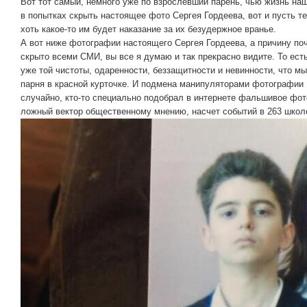
Вот тот самый, немного уже по взрослевший парень, чью жизнь н
в попытках скрыть настоящее фото Сергея Гордеева, вот и пусть т
хоть какое-то им будет наказание за их безудержное вранье.
А вот ниже фотографии настоящего Сергея Гордеева, а причину п
скрыто всеми СМИ, вы все я думаю и так прекрасно видите. То ест
уже той чистоты, одаренности, беззащитности и невинности, что м
парня в красной курточке. И подмена манипуляторами фотографии 
случайно, кто-то специально подобрал в интернете фальшивое фот
ложный вектор общественному мнению, насчет событий в 263 школе