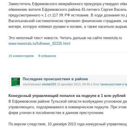
Заместитель Ефремовского межрайонного прокурора утвердил обви
обвинению жителя Ефремовского района 41-летнего Сергея Василь
предусмотренного ч.1 ст.117 УК РФ истязание. В ходе дознания по 
Васильковский систематически причинял физические страдания, н
матери, которую избивал руками и ногами, а также насильно вырыв
Это неполный текст новости. Читать дальше на сайте newstula.ru
www.newstula.ru/fullnews_92226.html
15 комментариев
В избранное
Последние происшествия в районе
опубликовал
sledak555
19 декабря 2013, 09:45
в блог
проиcшествия и к
Конкурсный управляющий попался на подкупе в 1 млн рублей
В Ефремовском районе Тульской области возбуждено уголовное дел
управляющего, подозреваемого в коммерческом подкупе. При этом
фирм уличен в пособничестве в данном преступлении.
По версии следствия, 10 декабря 2013 года конкурсный управляющ