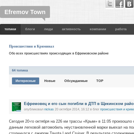
Efremov Town
топики
блоги
люди
активность
компании
работа
Проиcшествия и Криминал
Обо всех происшествиях происходящих в Ефремовском районе
64 топика
Интересные
Новые
Обсуждаемые
TOP
Ефремовец и его сын погибли в ДТП в Щекинском райо
опубликовал
nickas
20 октября 2014, 16:12
в блог
проиcшествия и крим
Сегодня 20-го октября на 226 км трассы «Крым» в 11:05 произошл
данным легковой автомобиль неустановленной марки выехал на по
столкнулся с джипом Tayota Land Cruiser. В результате столкновен