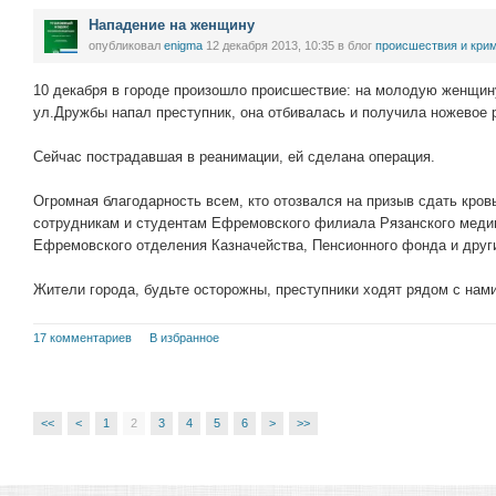
Нападение на женщину
опубликовал
enigma
12 декабря 2013, 10:35
в блог
проиcшествия и кри
10 декабря в городе произошло происшествие: на молодую женщину
ул.Дружбы напал преступник, она отбивалась и получила ножевое 
Сейчас пострадавшая в реанимации, ей сделана операция.
Огромная благодарность всем, кто отозвался на призыв сдать кров
сотрудникам и студентам Ефремовского филиала Рязанского медиц
Ефремовского отделения Казначейства, Пенсионного фонда и друг
Жители города, будьте осторожны, преступники ходят рядом с нами,
17 комментариев
В избранное
<<
<
1
2
3
4
5
6
>
>>