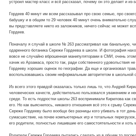
устроил мастер класс и всё рассказал, почему он это делает и из-з
Гордеев 40 минут им всем рассказывал про свою семью, про своег
бабушку и в общем то 29 человек 40 минут очень внимательно слуш
вы представляете никто из заложников, ничего сейчас не может вс
Гордеев.
Поначалу я случай в школе № 263 рассматривал как банальную, ч
одаренного ботаника Сережи Гордеева в школе. И фотография нахо
вовсе не случайно вброшенная манипуляторами в СМИ, очень этом
хачик из Арзамаса, просто так, ради собственного удовольствия н
Гордееву хороших оценок по географии. Да еще и организовал тра
воспользовавшись своим неформальным авторитетом в школьной 
Из всего этого правдой оказалась только лишь то, что Андрей Кир
человеческих качеств, действительно пользовался уважением и н
среде. То есть подростки школы 263 воспринимали Кирилова как с
его. Но как выяснилось, никакого отношения всё это к срыву Сере
Сереже Гордееву было вообще без разницы кого убивать в тот день
сумасшествие, на почве компьютерных игр и тотальных перегрузок
его родители, полностью лишившие его самостоятельности и хоть 
Родители Сережи Гордеева пытались сделать из в общем то посредс