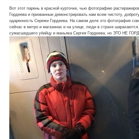
Вот этот парень в красной курточке, чью фотографию растиражир
Гордеева и призванные демонстрировать нам всем чистоту, доброту
одаренность Сережи Гордеева. На самом деле это фотография сове
сейчас в метро и магазинах и на улице, люди в страхе шарахаются
сумасшедшего убийцу и маньяка Сергея Гордеева, но ЭТО НЕ ГОРДЕ