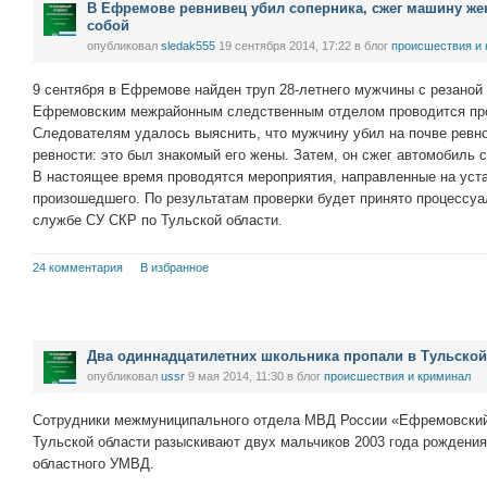
В Ефремове ревнивец убил соперника, сжег машину жен
собой
опубликовал
sledak555
19 сентября 2014, 17:22
в блог
проиcшествия и
9 сентября в Ефремове найден труп 28-летнего мужчины с резаной
Ефремовским межрайонным следственным отделом проводится пр
Следователям удалось выяснить, что мужчину убил на почве ревно
ревности: это был знакомый его жены. Затем, он сжег автомобиль с
В настоящее время проводятся мероприятия, направленные на уст
произошедшего. По результатам проверки будет принято процессу
службе СУ СКР по Тульской области.
24 комментария
В избранное
Два одиннадцатилетних школьника пропали в Тульской
опубликовал
ussr
9 мая 2014, 11:30
в блог
проиcшествия и криминал
Сотрудники межмуниципального отдела МВД России «Ефремовский
Тульской области разыскивают двух мальчиков 2003 года рождени
областного УМВД.