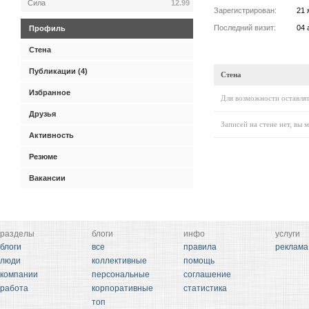
Сила
12.99
Зарегистрирован:
21 
Последний визит:
04 
Профиль
Стена
Публикации (4)
Стена
Избранное
Для возможности оставлят
Друзья
Записей на стене нет, вы 
Активность
Резюме
Вакансии
разделы
блоги
инфо
услуги
блоги
все
правила
реклама
люди
коллективные
помощь
компании
персональные
соглашение
работа
корпоративные
статистика
топ