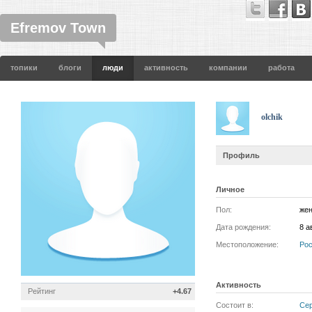
Efremov Town
топики
блоги
люди
активность
компании
работа
olchik
Профиль
Личное
Пол:
жен
Дата рождения:
8 а
Местоположение:
Ро
Активность
Рейтинг
+4.67
Состоит в:
Сер