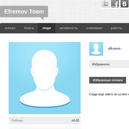
Efremov Town
топики
блоги
люди
активность
компании
работа
alkamen
Избранное
Избранные топики
Сюда еще никто не успел 
Рейтинг
+0.02