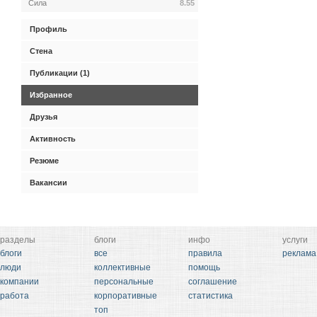
Сила
8.55
Профиль
Стена
Публикации (1)
Избранное
Друзья
Активность
Резюме
Вакансии
разделы
блоги
инфо
услуги
блоги
все
правила
реклама
люди
коллективные
помощь
компании
персональные
соглашение
работа
корпоративные
статистика
топ