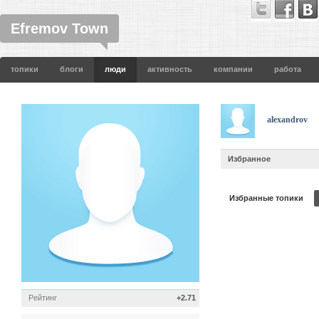
Efremov Town
топики
блоги
люди
активность
компании
работа
alexandrov
Избранное
Избранные топики
Рейтинг
+2.71