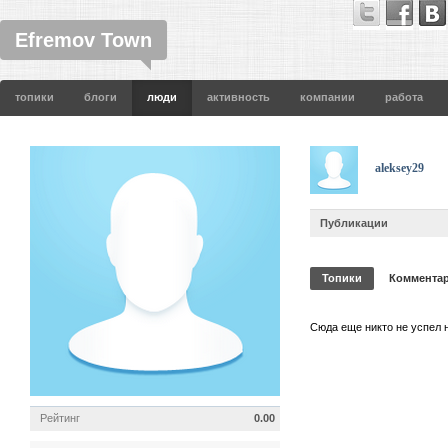
Efremov Town
топики
блоги
люди
активность
компании
работа
aleksey29
Публикации
Топики
Коммента
Сюда еще никто не успел 
Рейтинг
0.00