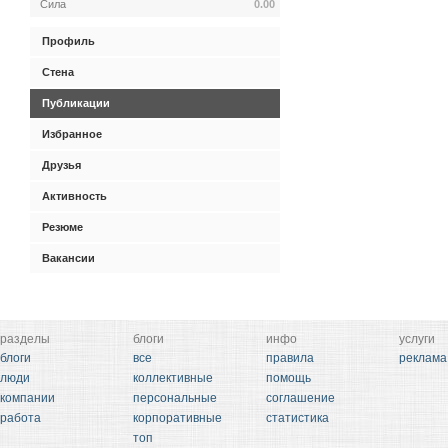
Сила
0.00
Профиль
Стена
Публикации
Избранное
Друзья
Активность
Резюме
Вакансии
разделы
блоги
инфо
услуги
блоги
все
правила
реклама
люди
коллективные
помощь
компании
персональные
соглашение
работа
корпоративные
статистика
топ