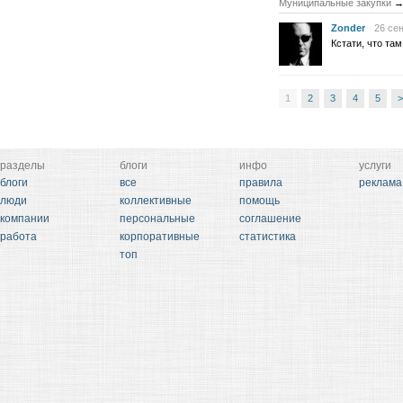
Муниципальные закупки
Zonder
26 сен
Кстати, что та
1
2
3
4
5
>
разделы
блоги
инфо
услуги
блоги
все
правила
реклама
люди
коллективные
помощь
компании
персональные
соглашение
работа
корпоративные
статистика
топ