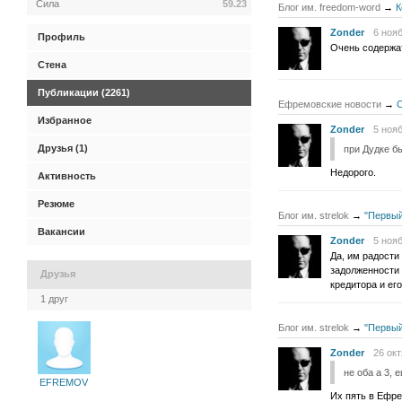
Сила
59.23
Блог им. freedom-word
→
К
Zonder
6 нояб
Профиль
Очень содержат
Стена
Публикации (2261)
Ефремовские новости
→
С
Избранное
Zonder
5 нояб
Друзья (1)
при Дудке бы
Недорого.
Активность
Резюме
Блог им. strelok
→
"Первый
Вакансии
Zonder
5 нояб
Да, им радости
задолженности 
Друзья
кредитора и ег
1 друг
Блог им. strelok
→
"Первый
Zonder
26 окт
не оба а 3, 
EFREMOV
Их пять в Ефре