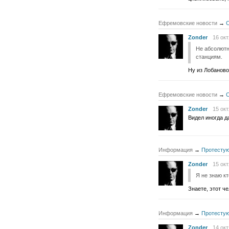
Ефремовские новости
→
С
Zonder
16 окт
Не абсолютн
станциям.
Ну из Лобаново
Ефремовские новости
→
С
Zonder
15 окт
Видел иногда д
Информация
→
Протестую
Zonder
15 окт
Я не знаю к
Знаете, этот ч
Информация
→
Протестую
Zonder
14 окт