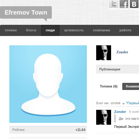
Efremov Town
топики
блоги
люди
активность
компании
работа
Zonder
Публикации
Топики (6)
Коммен
Блог им. strelok
→
"Первый
Zonder
8 нояб
Да- это наст
Первый Экспрес
Рейтинг
+11.64