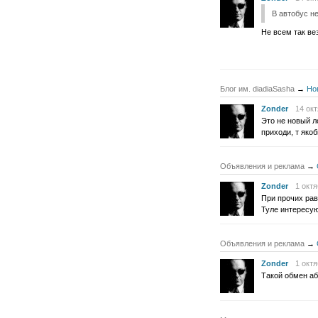
В автобус не
Не всем так вез
Блог им. diadiaSasha
→
Но
Zonder
14 окт
Это не новый л
приходи, т яко
Объявления и реклама
→
Zonder
1 октя
При прочих рав
Туле интересую
Объявления и реклама
→
Zonder
1 октя
Такой обмен аб