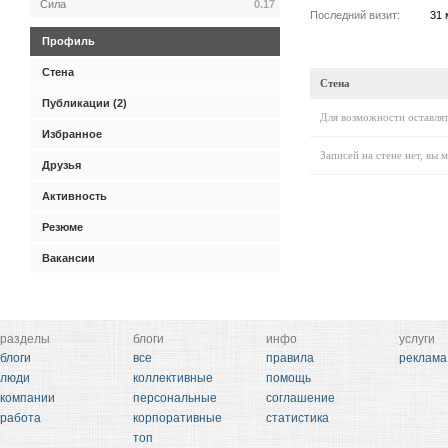
Сила
0.17
Последний визит:
31 
Профиль
Стена
Стена
Публикации (2)
Для возможности оставлят
Избранное
Записей на стене нет, вы 
Друзья
Активность
Резюме
Вакансии
разделы
блоги
инфо
услуги
блоги
все
правила
реклама
люди
коллективные
помощь
компании
персональные
соглашение
работа
корпоративные
статистика
топ