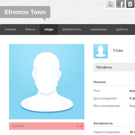
Efremov Town
топики
блоги
люди
активность
компании
работа
YAder
Профиль
Личное
Пол:
му
Дата рождения:
6 а
Местоположение:
Кыр
Активность
Рейтинг
-1.16
Зарегистрирован:
30 