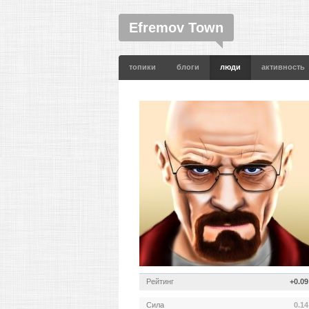
Efremov Town
топики
блоги
люди
активность
Рейтинг
+0.09
Сила
0.14