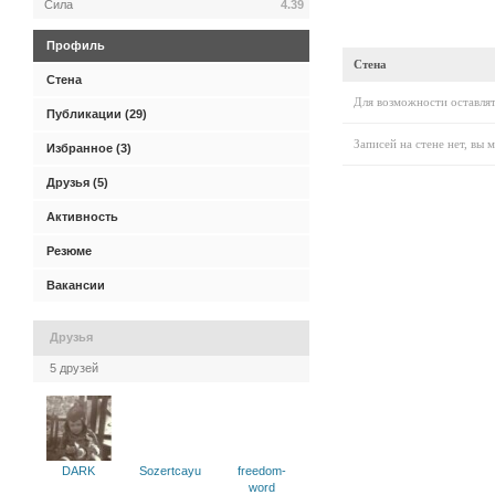
Сила
4.39
Профиль
Стена
Стена
Для возможности оставлят
Публикации (29)
Записей на стене нет, вы 
Избранное (3)
Друзья (5)
Активность
Резюме
Вакансии
Друзья
5 друзей
DARK
Sozertcayu
freedom-
word