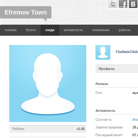
Efremov Town
топики
блоги
люди
активность
компании
работа
VladimirGluh
Профиль
Личное
Пол:
му
Активность
Состоит в:
Ин
Зарегистрирован:
28 
Рейтинг
+1.05
Последний визит:
07 