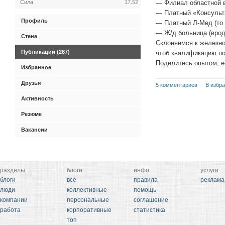
Сила
17.52
— Филиал областной в
— Платный «Консульта
Профиль
— Платный Л-Мед (то 
— Ж/д больница (врод
Стена
Склоняемся к железно
Публикации (287)
чтоб квалификацию по
Поделитесь опытом, ес
Избранное
Друзья
5 комментариев
В избр
Активность
Резюме
Вакансии
разделы
блоги
инфо
услуги
блоги
все
правила
реклама
люди
коллективные
помощь
компании
персональные
соглашение
работа
корпоративные
статистика
топ