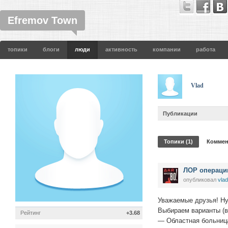
Efremov Town
топики
блоги
люди
активность
компании
работа
Vlad
Публикации
Топики (1)
Коммен
ЛОР операци
опубликовал
vlad
Уважаемые друзья! Ну
Выбираем варианты (вс
Рейтинг
+3.68
— Областная больница