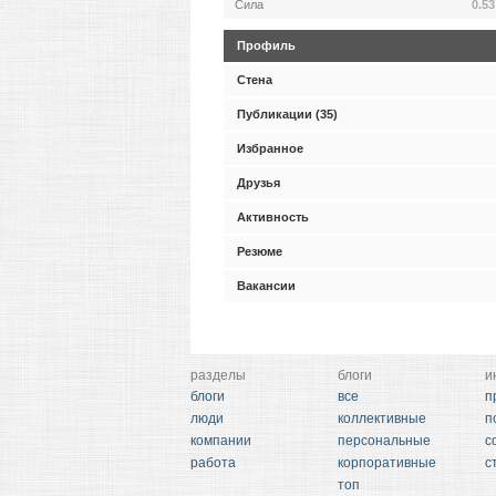
Сила
0.53
Профиль
Стена
Публикации (35)
Избранное
Друзья
Активность
Резюме
Вакансии
разделы
блоги
и
блоги
все
п
люди
коллективные
п
компании
персональные
с
работа
корпоративные
с
топ