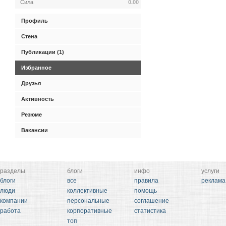
Сила
0.00
Профиль
Стена
Публикации (1)
Избранное
Друзья
Активность
Резюме
Вакансии
разделы
блоги
инфо
услуги
блоги
все
правила
реклама
люди
коллективные
помощь
компании
персональные
соглашение
работа
корпоративные
статистика
топ