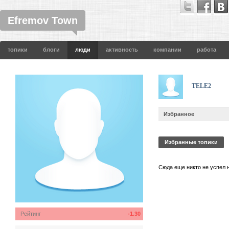
Efremov Town
топики
блоги
люди
активность
компании
работа
TELE2
Избранное
Избранные топики
Сюда еще никто не успел 
Рейтинг
-1.30