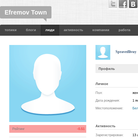
Efremov Town
топики
блоги
люди
активность
компании
работа
Spravedlivuy
Профиль
Личное
Пол:
жен
Дата рождения:
1 я
Местоположение:
Бе
Активность
Рейтинг
-0.51
Зарегистрирован:
13 