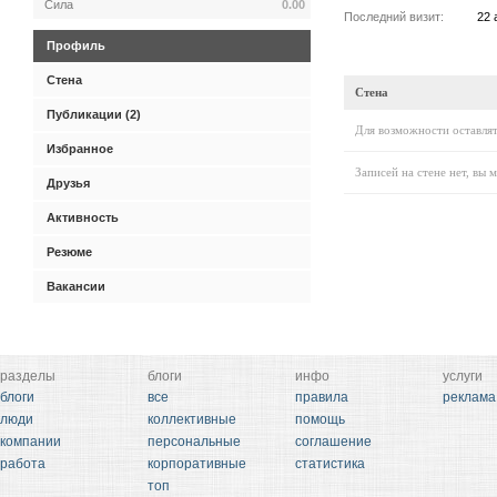
Сила
0.00
Последний визит:
22 
Профиль
Стена
Стена
Публикации (2)
Для возможности оставлят
Избранное
Записей на стене нет, вы 
Друзья
Активность
Резюме
Вакансии
разделы
блоги
инфо
услуги
блоги
все
правила
реклама
люди
коллективные
помощь
компании
персональные
соглашение
работа
корпоративные
статистика
топ