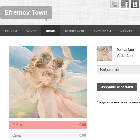
Efremov Town
топики
блоги
люди
активность
компании
работа
SativaJam
SativaJam
Избранное
Избранные топики
Сюда еще никто не успел 
Рейтинг
-0.66
Сила
0.00