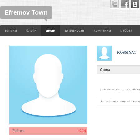
Efremov Town
топики
блоги
люди
активность
компании
работа
ROSSIYA1
Стена
Для возможности оставлят
Записей на стене нет, вы 
Рейтинг
-0.14