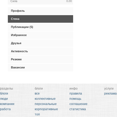
Сила
0.00
Профиль
Стена
Публикации (5)
Избранное
Друзья
Активность
Резюме
Вакансии
разделы
блоги
инфо
услуги
блоги
все
правила
реклама
люди
коллективные
помощь
компании
персональные
соглашение
работа
корпоративные
статистика
топ