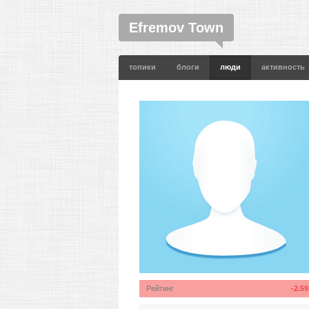
Efremov Town
топики
блоги
люди
активность
Рейтинг
-2.59