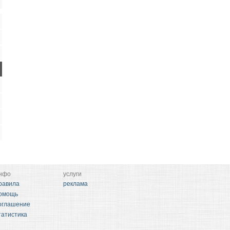
нфо
услуги
равила
реклама
омощь
оглашение
татистика