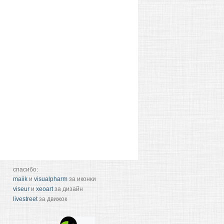
спасибо:
maiik
и
visualpharm
за иконки
viseur
и
xeoart
за дизайн
livestreet
за движок