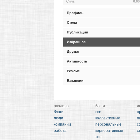
Сила
0.00
Профиль
Стена
Публикации
Избранное
Друзья
Активность
Резюме
Вакансии
разделы
блоги
и
блоги
все
п
люди
коллективные
п
компании
персональные
с
работа
корпоративные
с
топ