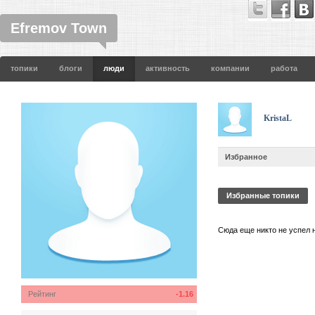
Efremov Town
топики
блоги
люди
активность
компании
работа
KristaL
Избранное
Избранные топики
Сюда еще никто не успел 
Рейтинг
-1.16