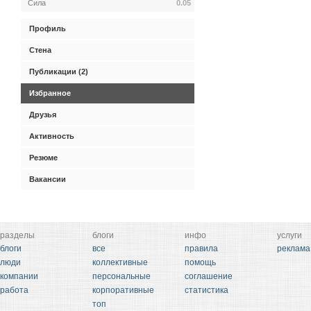
Сила
0.05
Профиль
Стена
Публикации (2)
Избранное
Друзья
Активность
Резюме
Вакансии
разделы
блоги
инфо
услуги
блоги
все
правила
реклама
люди
коллективные
помощь
компании
персональные
соглашение
работа
корпоративные
статистика
топ