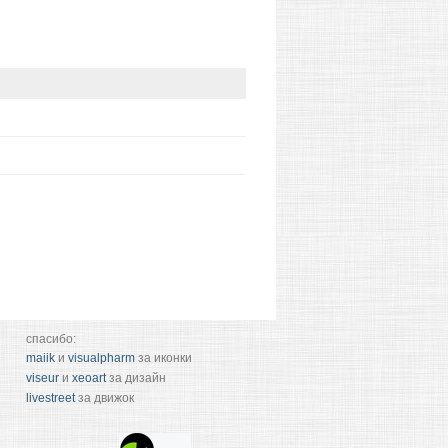
спасибо:
maiik
и
visualpharm
за иконки
viseur
и
xeoart
за дизайн
livestreet
за движок