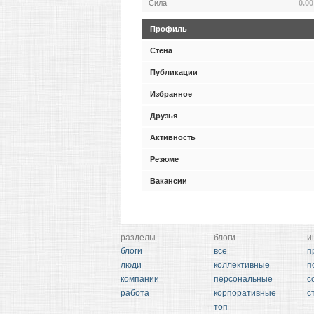
Сила
0.00
Профиль
Стена
Публикации
Избранное
Друзья
Активность
Резюме
Вакансии
разделы
блоги
и
блоги
все
п
люди
коллективные
п
компании
персональные
с
работа
корпоративные
с
топ