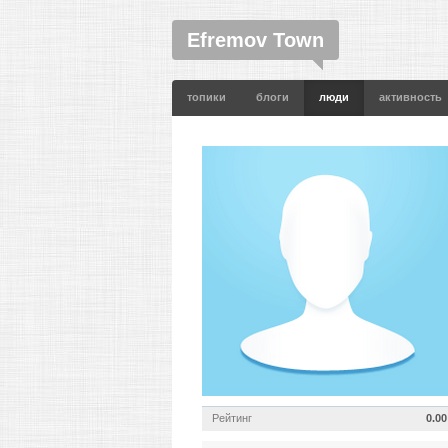
Efremov Town
топики
блоги
люди
активность
Рейтинг
0.00