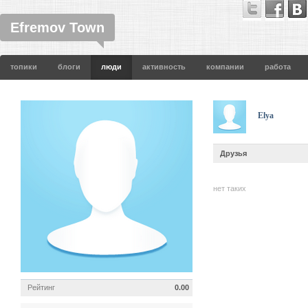
Efremov Town
топики
блоги
люди
активность
компании
работа
Elya
Друзья
нет таких
Рейтинг
0.00