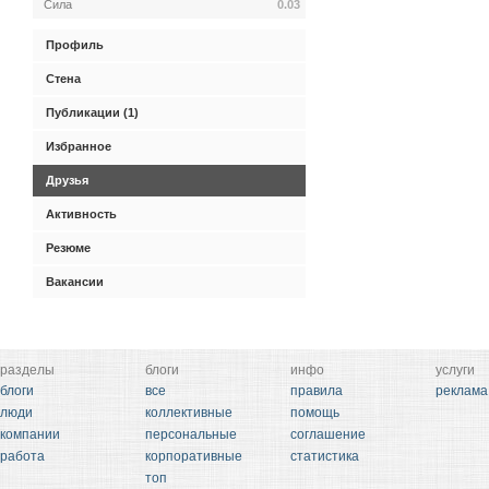
Сила
0.03
Профиль
Стена
Публикации (1)
Избранное
Друзья
Активность
Резюме
Вакансии
разделы
блоги
инфо
услуги
блоги
все
правила
реклама
люди
коллективные
помощь
компании
персональные
соглашение
работа
корпоративные
статистика
топ