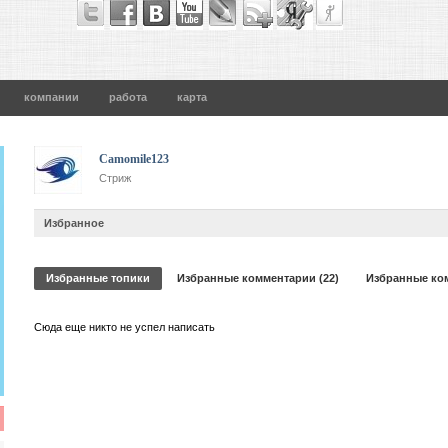
компании
работа
карта
Camomile123
Стриж
Избранное
Избранные топики
Избранные комментарии (22)
Избранные ко
Сюда еще никто не успел написать