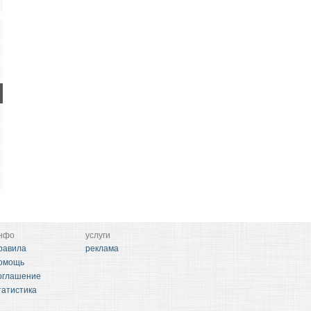
нфо
услуги
равила
реклама
омощь
оглашение
татистика