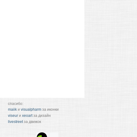
спасибо:
maiik
и
visualpharm
за иконки
viseur
и
xeoart
за дизайн
livestreet
за движок