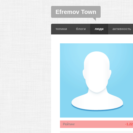
Efremov Town
топики
блоги
люди
активность
Рейтинг
-1.22