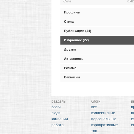
Сила
0.42
Профиль
Стена
Публикации (44)
Избранное (22)
Друзья
Активность
Резюме
Вакансии
разделы
блоги
и
блоги
все
п
люди
коллективные
п
компании
персональные
с
работа
корпоративные
с
топ