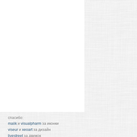
спасибо:
maiik
и
visualpharm
за иконки
viseur
и
xeoart
за дизайн
livestreet
за движок