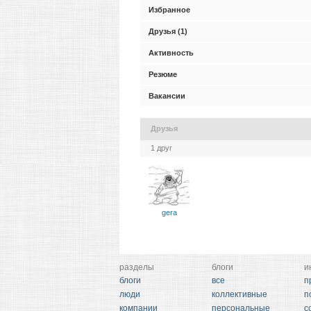
Избранное
Друзья (1)
Активность
Резюме
Вакансии
Друзья
1 друг
gera
разделы
блоги
и
блоги
все
п
люди
коллективные
п
компании
персональные
с