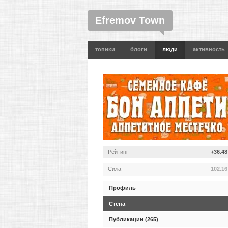
Efremov Town
топики
блоги
люди
активность
Рейтинг
+36.48
Сила
102.16
Профиль
Стена
Публикации (265)