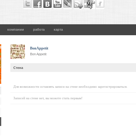
компании
работа
карта
BonAppetit
Bon Appetit
Стена
Для возможности оставлять записи на стене необходимо зарегистрироваться.
Записей на стене нет, вы можете стать первым!