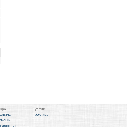
нфо
услуги
равила
реклама
омощь
оглашение