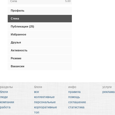
Сила
5.60
Профиль
Стена
Публикации (25)
Избранное
Друзья
Активность
Резюме
Вакансии
разделы
блоги
инфо
услуги
блоги
все
правила
реклама
люди
коллективные
помощь
компании
персональные
соглашение
работа
корпоративные
статистика
топ