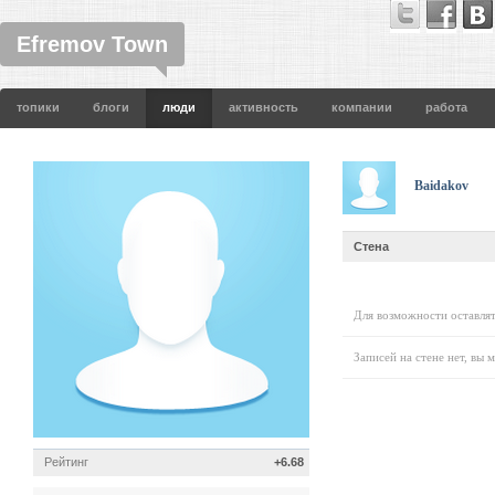
Efremov Town
топики
блоги
люди
активность
компании
работа
Baidakov
Стена
Для возможности оставлят
Записей на стене нет, вы 
Рейтинг
+6.68