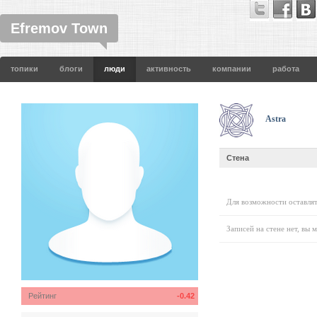
Efremov Town
топики
блоги
люди
активность
компании
работа
Astra
Стена
Для возможности оставлят
Записей на стене нет, вы 
Рейтинг
-0.42