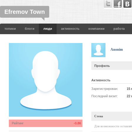
Efremov Town
топики
блоги
люди
активность
компании
работа
Anonim
Профиль
Активность
Зарегистрирован:
15 
Последний визит:
22 
Стена
Рейтинг
-0.86
Для возможности оставлят