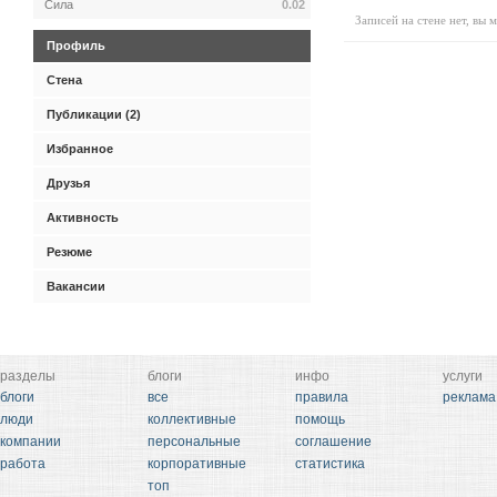
Сила
0.02
Записей на стене нет, вы 
Профиль
Стена
Публикации (2)
Избранное
Друзья
Активность
Резюме
Вакансии
разделы
блоги
инфо
услуги
блоги
все
правила
реклама
люди
коллективные
помощь
компании
персональные
соглашение
работа
корпоративные
статистика
топ