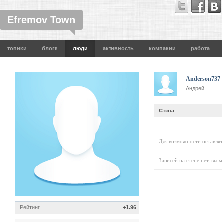
Efremov Town
топики
блоги
люди
активность
компании
работа
Anderson737
Андрей
Стена
Для возможности оставлят
Записей на стене нет, вы 
Рейтинг
+1.96