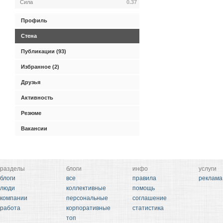
Сила
0.37
Профиль
Стена
Публикации (93)
Избранное (2)
Друзья
Активность
Резюме
Вакансии
разделы
блоги
инфо
услуги
блоги
все
правила
реклама
люди
коллективные
помощь
компании
персональные
соглашение
работа
корпоративные
статистика
топ