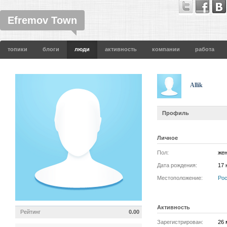
Efremov Town
топики
блоги
люди
активность
компании
работа
Allik
Профиль
Личное
Пол:
жен
Дата рождения:
17 
Местоположение:
Ро
Активность
Рейтинг
0.00
Зарегистрирован:
26 