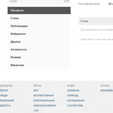
Сила
0.00
Последний визит:
02 
Профиль
Стена
Стена
Публикации
Для возможности оставлят
Избранное
Записей на стене нет, вы 
Друзья
Активность
Резюме
Вакансии
разделы
блоги
инфо
услуги
блоги
все
правила
реклама
люди
коллективные
помощь
компании
персональные
соглашение
работа
корпоративные
статистика
топ