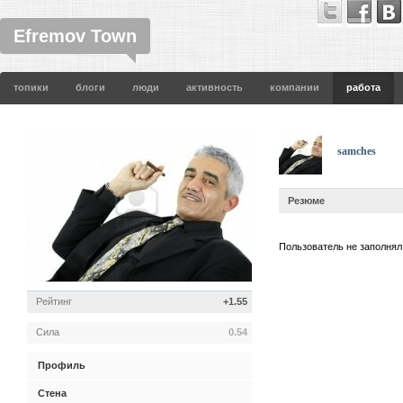
Efremov Town
топики
блоги
люди
активность
компании
работа
samches
Резюме
Пользователь не заполнял
Рейтинг
+1.55
Сила
0.54
Профиль
Стена