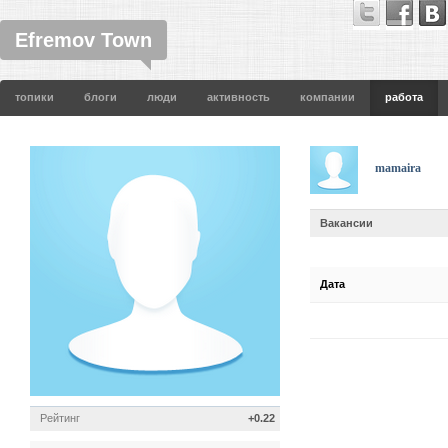
Efremov Town
топики
блоги
люди
активность
компании
работа
mamaira
Вакансии
Дата
Рейтинг
+0.22