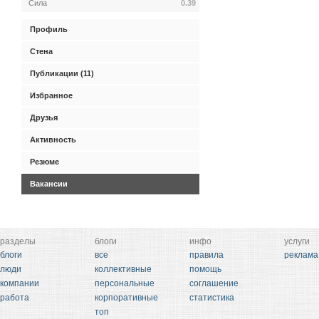
Сила
0.39
Профиль
Стена
Публикации (11)
Избранное
Друзья
Активность
Резюме
Вакансии
разделы
блоги
инфо
услуги
блоги
все
правила
реклама
люди
коллективные
помощь
компании
персональные
соглашение
работа
корпоративные
статистика
топ