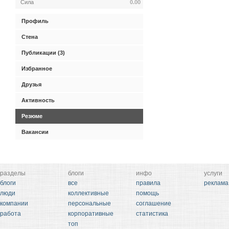
Сила
0.00
Профиль
Стена
Публикации (3)
Избранное
Друзья
Активность
Резюме
Вакансии
разделы
блоги
инфо
услуги
блоги
все
правила
реклама
люди
коллективные
помощь
компании
персональные
соглашение
работа
корпоративные
статистика
топ