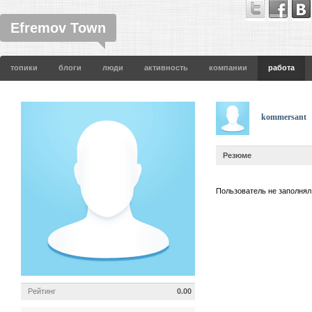
Efremov Town
топики
блоги
люди
активность
компании
работа
kommersant
Резюме
Пользователь не заполнял
Рейтинг
0.00