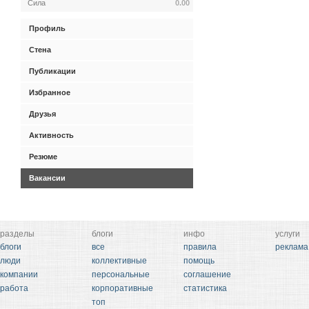
Сила
0.00
Профиль
Стена
Публикации
Избранное
Друзья
Активность
Резюме
Вакансии
разделы
блоги
инфо
услуги
блоги
все
правила
реклама
люди
коллективные
помощь
компании
персональные
соглашение
работа
корпоративные
статистика
топ