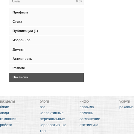
Сила
0.37
Профиль
Стена
Публикации (1)
Избранное
Друзья
Активность
Резюме
Вакансии
разделы
блоги
инфо
услуги
блоги
все
правила
реклама
люди
коллективные
помощь
компании
персональные
соглашение
работа
корпоративные
статистика
топ