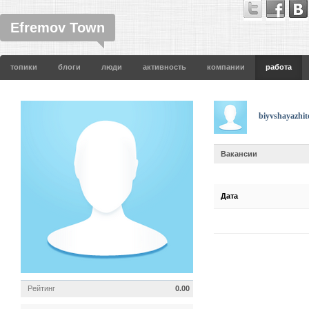
Efremov Town
топики
блоги
люди
активность
компании
работа
biyvshayazhit
Вакансии
Дата
Рейтинг
0.00