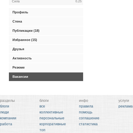
Сила
0.25
Профиль
Стена
Публикации (18)
Избранное (15)
Друзья
Активность
Резюме
Вакансии
разделы
блоги
инфо
услуги
блоги
все
правила
реклама
люди
коллективные
помощь
компании
персональные
соглашение
работа
корпоративные
статистика
топ