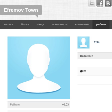
Efremov Town
топики
блоги
люди
активность
компании
работа
Veta
Вакансии
Дата
Рейтинг
+0.03