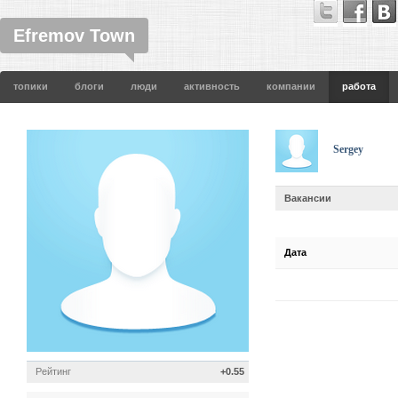
Efremov Town
топики
блоги
люди
активность
компании
работа
Sergey
Вакансии
Дата
Рейтинг
+0.55