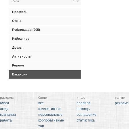
Сила
1.58
Профиль
Стена
Публикации (205)
Избранное
Друзья
Активность
Резюме
Вакансии
разделы
блоги
инфо
услуги
блоги
все
правила
реклама
люди
коллективные
помощь
компании
персональные
соглашение
работа
корпоративные
статистика
топ