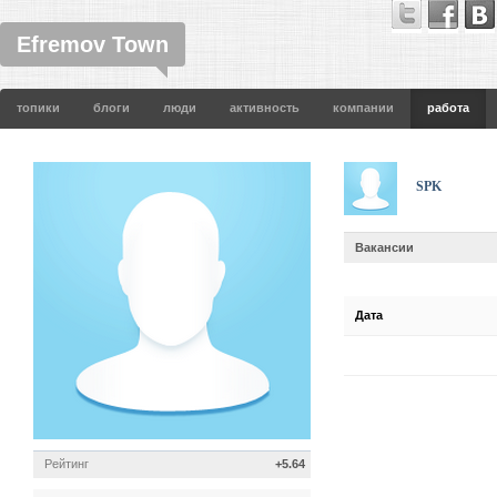
Efremov Town
топики
блоги
люди
активность
компании
работа
SPK
Вакансии
Дата
Рейтинг
+5.64