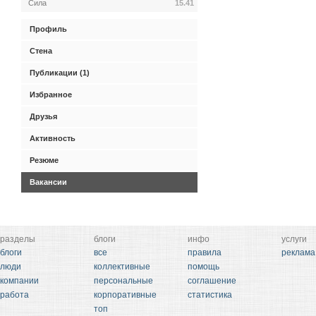
Сила
15.41
Профиль
Стена
Публикации (1)
Избранное
Друзья
Активность
Резюме
Вакансии
разделы
блоги
инфо
услуги
блоги
все
правила
реклама
люди
коллективные
помощь
компании
персональные
соглашение
работа
корпоративные
статистика
топ