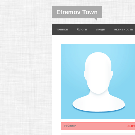
Efremov Town
топики
блоги
люди
активность
Рейтинг
-0.89