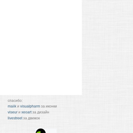
спасибо:
maiik
и
visualpharm
за иконки
viseur
и
xeoart
за дизайн
livestreet
за движок