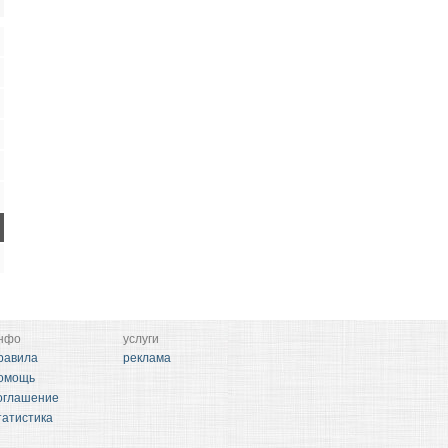
нфо
услуги
равила
реклама
омощь
оглашение
татистика