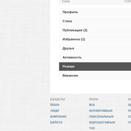
Сила
0.00
Профиль
Стена
Публикации (2)
Избранное (1)
Друзья
Активность
Резюме
Вакансии
разделы
блоги
и
блоги
все
п
люди
коллективные
п
компании
персональные
с
работа
корпоративные
с
топ