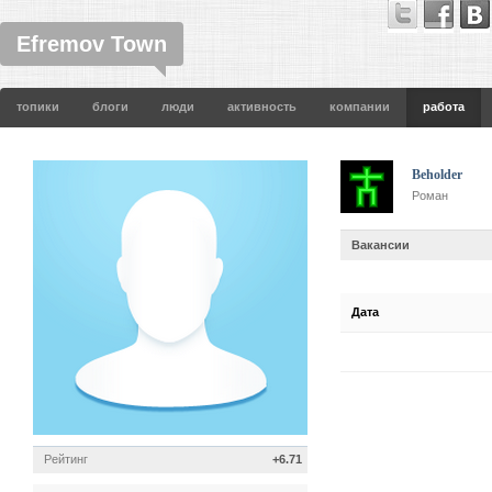
Efremov Town
топики
блоги
люди
активность
компании
работа
Beholder
Роман
Вакансии
Дата
Рейтинг
+6.71