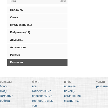
Сила
28.61
Профиль
Стена
Публикации (69)
Избранное (12)
Друзья (1)
Активность
Резюме
Вакансии
разделы
блоги
инфо
услуги
блоги
все
правила
реклама
люди
коллективные
помощь
компании
персональные
соглашение
работа
корпоративные
статистика
топ