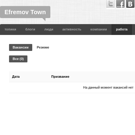
Efremov Town
топики
блоги
люди
активность
компании
работа
Вакансии
Резюме
Все (0)
Дата
Призвание
На данный момент вакансий нет