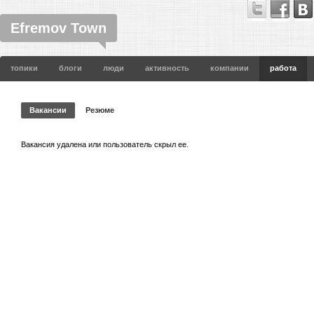
Efremov Town
топики
блоги
люди
активность
компании
работа
Вакансии
Резюме
Вакансия удалена или пользователь скрыл ее.