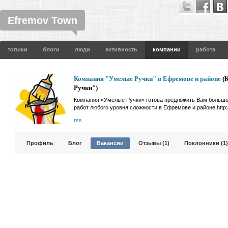
Efremov Town
топики
блоги
люди
активность
компании
работа
Компания "Умелые Ручки" в Ефремове и районе
(
Ручки")
Компания «Умелые Ручки» готова предложить Вам больш
работ любого уровня сложности в Ефремове и районе,http:
rss
Профиль
Блог
Вакансии
Отзывы (1)
Поклонники (1)