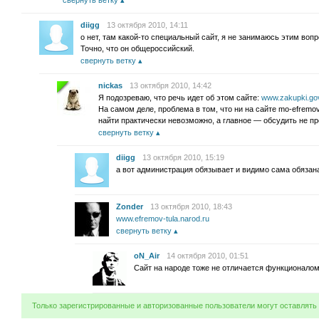
свернуть ветку
diigg
13 октября 2010, 14:11
о нет, там какой-то специальный сайт, я не занимаюсь этим воп
Точно, что он общероссийский.
свернуть ветку
nickas
13 октября 2010, 14:42
Я подозреваю, что речь идет об этом сайте:
www.zakupki.gov
На самом деле, проблема в том, что ни на сайте mo-efremov
найти практически невозможно, а главное — обсудить не п
свернуть ветку
diigg
13 октября 2010, 15:19
а вот администрация обязывает и видимо сама обязана
Zonder
13 октября 2010, 18:43
www.efremov-tula.narod.ru
свернуть ветку
oN_Air
14 октября 2010, 01:51
Сайт на народе тоже не отличается функционало
Только зарегистрированные и авторизованные пользователи могут оставлять