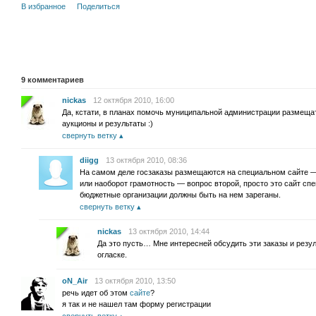
В избранное
Поделиться
9
комментариев
nickas
12 октября 2010, 16:00
Да, кстати, в планах помочь муниципальной администрации размещать
аукционы и результаты :)
свернуть ветку
diigg
13 октября 2010, 08:36
На самом деле госзаказы размещаются на специальном сайте — 
или наоборот грамотность — вопрос второй, просто это сайт спе
бюджетные организации должны быть на нем зареганы.
свернуть ветку
nickas
13 октября 2010, 14:44
Да это пусть… Мне интересней обсудить эти заказы и резул
огласке.
oN_Air
13 октября 2010, 13:50
речь идет об этом
сайте
?
я так и не нашел там форму регистрации