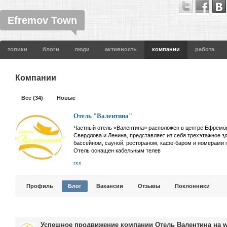
Efremov Town
топики
блоги
люди
активность
компании
работа
Компании
Все (34)
Новые
Отель "Валентина"
Частный отель «Валентина» расположен в центре Ефремо
Свердлова и Ленина, представляет из себя трехэтажное з
бассейном, сауной, рестораном, кафе-баром и номерами
Отель оснащен кабельным телев
rss
Профиль
Блог
Вакансии
Отзывы
Поклонники
Успешное продвижение компании Отель Валентина на w