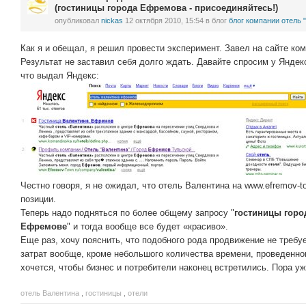
(гостиницы города Ефремова - присоединяйтесь!)
опубликовал
nickas
12 октября 2010, 15:54
в блог
блог компании отель 
Как я и обещал, я решил провести эксперимент. Завел на сайте ко
Результат не заставил себя долго ждать. Давайте спросим у Яндек
что выдал Яндекс:
Честно говоря, я не ожидал, что отель Валентина на www.efremov-t
позиции.
Теперь надо подняться по более общему запросу "
гостиницы гор
Ефремове
" и тогда вообще все будет «красиво».
Еще раз, хочу пояснить, что подобного рода продвижение не требу
затрат вообще, кроме небольшого количества времени, проведенног
хочется, чтобы бизнес и потребители наконец встретились. Пора уж
отель Валентина
,
гостиницы
,
отели