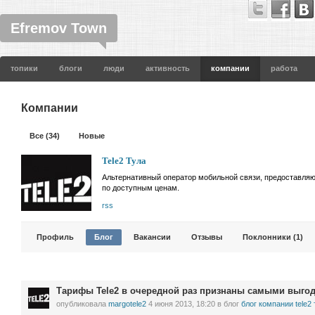
Efremov Town
топики
блоги
люди
активность
компании
работа
Компании
Все (34)
Новые
Tele2 Тула
Альтернативный оператор мобильной связи, предоставля
по доступным ценам.
rss
Профиль
Блог
Вакансии
Отзывы
Поклонники (1)
Тарифы Tele2 в очередной раз признаны самыми выго
опубликовала
margotele2
4 июня 2013, 18:20
в блог
блог компании tele2 