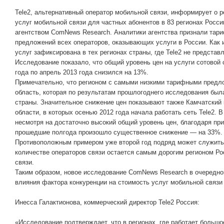
Tele2, альтернативный оператор мобильной связи, информирует о 
услуг мобильной связи для частных абонентов в 83 регионах Росси
агентством ComNews Research. Аналитики агентства признали тар
предложений всех операторов, оказывающих услуги в России. Как и
услуг зафиксирована в тех регионах страны, где Tele2 не представ
Исследование показало, что общий уровень цен на услуги сотовой 
года по апрель 2013 года снизился на 13%.
Примечательно, что регионом с самыми низкими тарифными предл
область, которая по результатам прошлогоднего исследования был
страны. Значительное снижение цен показывают также Камчатский 
области, в которых осенью 2012 года начала работать сеть Tele2. В
несмотря на достаточно высокий общий уровень цен, благодаря при
прошедшие полгода произошло существенное снижение — на 33%.
Противоположным примером уже второй год подряд может служить
количестве операторов связи остается самым дорогим регионом Ро
связи.
Таким образом, новое исследование ComNews Research в очередно
влияния фактора конкуренции на стоимость услуг мобильной связи 
Инесса Галактионова, коммерческий директор Tele2 Россия:
«Исследование подтверждает, что в регионах, где работает большо