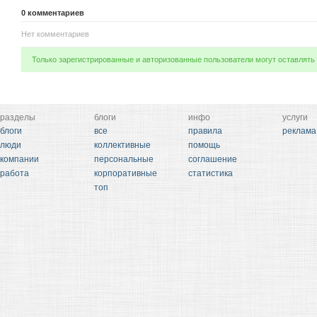
0
комментариев
Нет комментариев
Только зарегистрированные и авторизованные пользователи могут оставлять
разделы
блоги
инфо
услуги
блоги
все
правила
реклама
люди
коллективные
помощь
компании
персональные
соглашение
работа
корпоративные
статистика
топ